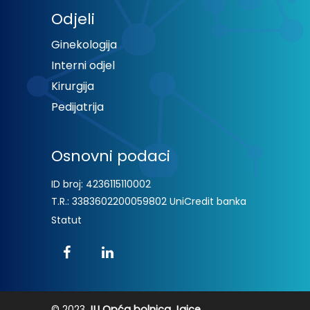
Odjeli
Ginekologija
Interni odjel
Kirurgija
Pedijatrija
Osnovni podaci
ID broj: 4236115110002
T.R.: 3383602200059802 UniCredit banka
Statut
© 2023
JU Opća bolnica Jajce