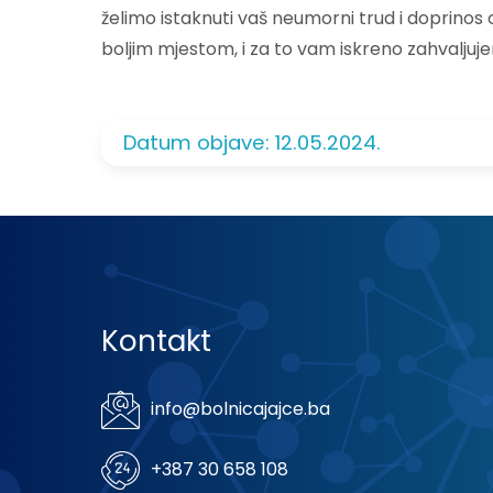
želimo istaknuti vaš neumorni trud i doprinos o
boljim mjestom, i za to vam iskreno zahvaljuj
Datum objave: 12.05.2024.
Kontakt
info@bolnicajajce.ba
+387 30 658 108