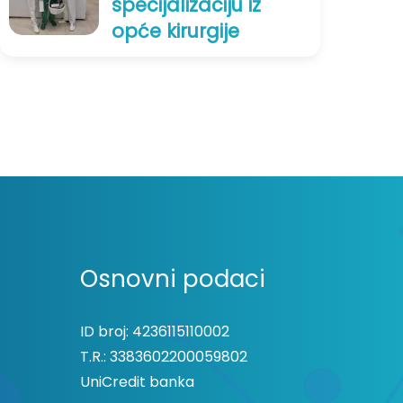
specijalizaciju iz
opće kirurgije
Osnovni podaci
ID broj: 4236115110002
T.R.: 3383602200059802
UniCredit banka