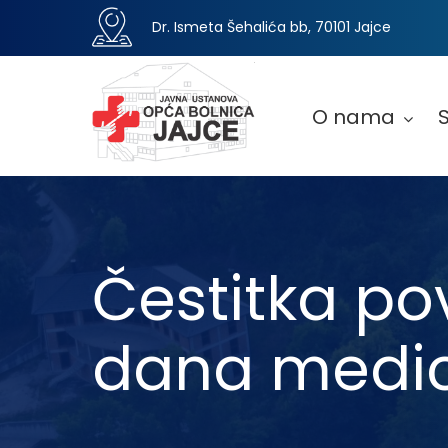
Dr. Ismeta Šehalića bb, 70101 Jajce
O nama
Čestitka p
dana medic