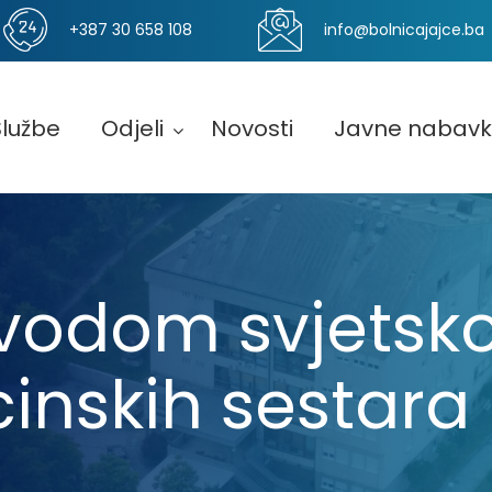
+387 30 658 108
info@bolnicajajce.ba
Službe
Odjeli
Novosti
Javne nabav
ovodom svjetsk
inskih sestara