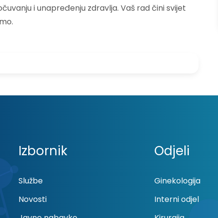
čuvanju i unapređenju zdravlja. Vaš rad čini svijet
emo.
Izbornik
Odjeli
Službe
Ginekologija
Novosti
Interni odjel
Javne nabavke
Kirurgija